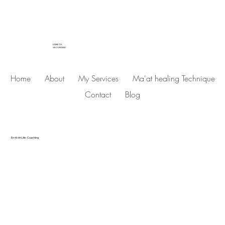
LISBETH
SKOVMAND
Home
About
My Services
Ma'at healing Technique
Contact
Blog
En-til-én Life- Coaching